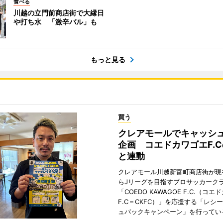
食べる
川越の立門前商店街で大縁日
や打ち水 「激辛バル」も
もっと見る
買う
クレアモールでキャッシ
企画 コエドカワゴエF.
と連動
クレアモール川越新富町商店街が現
らJリーグを目指すプロサッカーク
「COEDO KAWAGOE F.C.（コ
F.C＝CKFC）」を応援する「レシ
ュバックキャンペーン」を行ってい