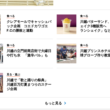
食べる
食べる
クレアモールでキャッシュバ
川越バターサンド
ック企画 コエドカワゴエ
ェイク3種販売へ
F.Cの勝敗と連動
ランシェイク」な
食べる
食べる
川越の立門前商店街で大縁日
川越プリンスホテ
や打ち水 「激辛バル」も
球グローブ作り教
見る・遊ぶ
川越で「歌と踊りの祭典」
川越百万灯夏まつりのステー
ジ企画
もっと見る