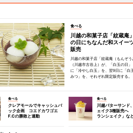
食べる
川越の和菓子店「紋蔵庵
の日にちなんだ和スイー
販売
川越の和菓子店「紋蔵庵（もんぞう
（川越市古谷上）が、「白玉の日」
に「冷やし白玉」を、翌9日に「白
みつ」を、それぞれ限定販売する。
食べる
食べる
クレアモールでキャッシュバ
川越バターサンド
ック企画 コエドカワゴエ
ェイク3種販売へ
F.Cの勝敗と連動
ランシェイク」な