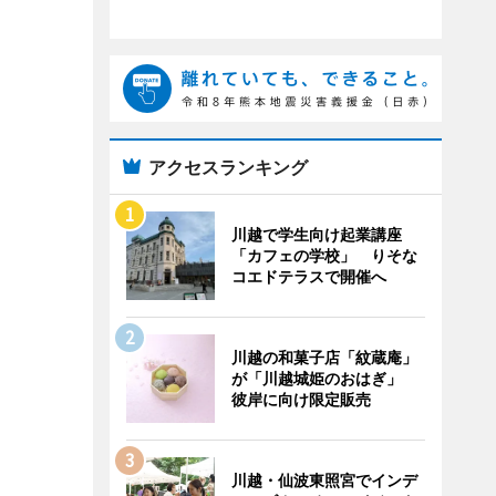
アクセスランキング
川越で学生向け起業講座
「カフェの学校」 りそな
コエドテラスで開催へ
川越の和菓子店「紋蔵庵」
が「川越城姫のおはぎ」
彼岸に向け限定販売
川越・仙波東照宮でインデ