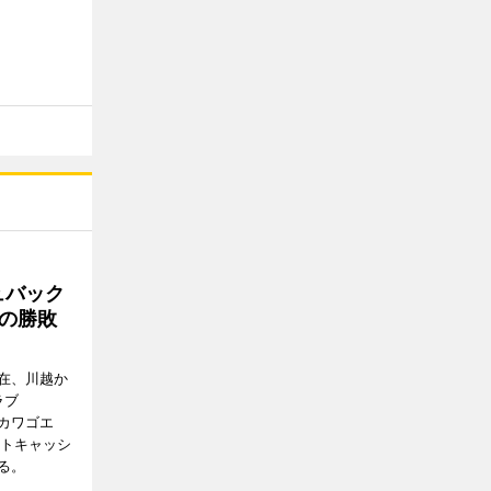
ュバック
Cの勝敗
在、川越か
ラブ
エドカワゴエ
ートキャッシ
る。