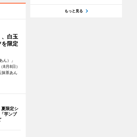
もっと見る
」、白玉
ツを限定
あん）」
（8月8日）
玉抹茶あん
、夏限定シ
 「芋ンブ
ど