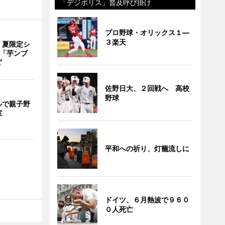
「デジポリス」普及呼び掛け
プロ野球・オリックス１―
３楽天
、夏限定シ
 「芋ンブ
ど
佐野日大、２回戦へ 高校
野球
ルで親子野
室
平和への祈り、灯籠流しに
ドイツ、６月熱波で９６０
０人死亡