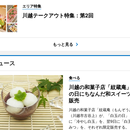
エリア特集
川越テークアウト特集：第2回
もっと見る
ュース
食べる
川越の和菓子店「紋蔵庵
の日にちなんだ和スイー
販売
川越の和菓子店「紋蔵庵（もんぞう
（川越市古谷上）が、「白玉の日」
に「冷やし白玉」を、翌9日に「白
みつ」を、それぞれ限定販売する。