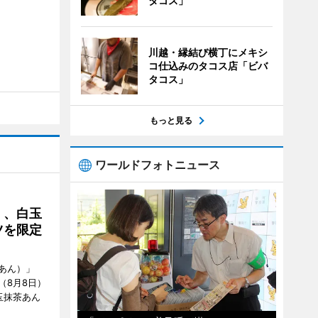
タコス」
川越・縁結び横丁にメキシ
コ仕込みのタコス店「ビバ
タコス」
もっと見る
ワールドフォトニュース
」、白玉
ツを限定
あん）」
（8月8日）
玉抹茶あん