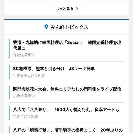
もっと見る
みん経トピックス
香港・九龍塘に韓国料理店「Social」 韓国定番料理を現
代風に
香港経済新聞
SC相模原、熊本と引き分け J3リーグ開幕
相模原町田経済新聞
関門海峡花火大会、無料エリアなしの門司側をライブ配信
小倉経済新聞
八広で「八八祭り」 1500人が提灯行列、多幸アートも
すみだ経済新聞
八戸の「騎馬打毬」、若手騎手の姿勇ましく 20年ぶりの