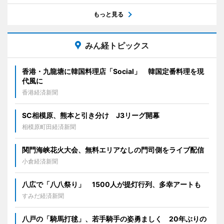
もっと見る
みん経トピックス
香港・九龍塘に韓国料理店「Social」 韓国定番料理を現
代風に
香港経済新聞
SC相模原、熊本と引き分け J3リーグ開幕
相模原町田経済新聞
関門海峡花火大会、無料エリアなしの門司側をライブ配信
小倉経済新聞
八広で「八八祭り」 1500人が提灯行列、多幸アートも
すみだ経済新聞
八戸の「騎馬打毬」、若手騎手の姿勇ましく 20年ぶりの