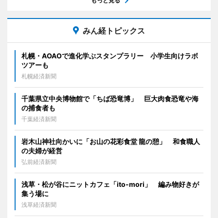
もっと見る
みん経トピックス
札幌・AOAOで進化学ぶスタンプラリー 小学生向けラボ
ツアーも
札幌経済新聞
千葉県立中央博物館で「ちば恐竜博」 巨大肉食恐竜や海
の捕食者も
千葉経済新聞
岩木山神社向かいに「お山の花彩食堂 龍の憩」 和食職人
の夫婦が経営
弘前経済新聞
浅草・松が谷にニットカフェ「ito-mori」 編み物好きが
集う場に
浅草経済新聞