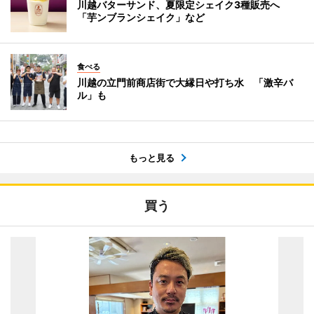
川越バターサンド、夏限定シェイク3種販売へ
「芋ンブランシェイク」など
食べる
川越の立門前商店街で大縁日や打ち水 「激辛バ
ル」も
もっと見る
買う