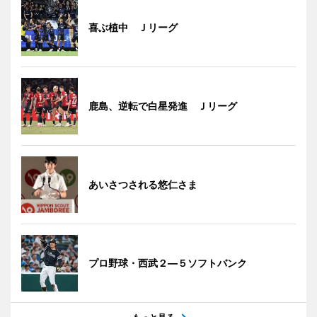
喜ぶ植中 Ｊリーグ
鹿島、逆転で白星発進 Ｊリーグ
あいさつされる悠仁さま
プロ野球・西武２―５ソフトバンク