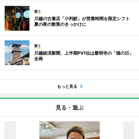
買う
川越の古着店「小判鮫」が営業時間を限定シフト
夏の夜の散策のきっかけに
買う
川越経済新聞、上半期PV1位は最明寺の「猫の日」
企画
もっと見る
見る・遊ぶ