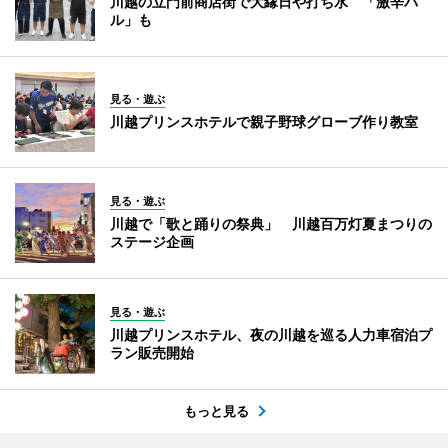
川越の立門前商店街で大縁日や打ち水 「激辛バ
ル」も
見る・遊ぶ
川越プリンスホテルで親子野球グローブ作り教室
見る・遊ぶ
川越で「歌と踊りの祭典」 川越百万灯夏まつりの
ステージ企画
見る・遊ぶ
川越プリンスホテル、夜の川越を巡る人力車宿泊プ
ラン販売開始
もっと見る