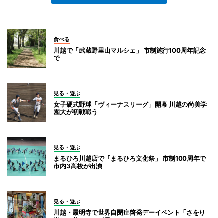
食べる
川越で「武蔵野里山マルシェ」 市制施行100周年記念
で
見る・遊ぶ
女子硬式野球「ヴィーナスリーグ」開幕 川越の尚美学
園大が初戦戦う
見る・遊ぶ
まるひろ川越店で「まるひろ文化祭」 市制100周年で
市内3高校が出演
見る・遊ぶ
川越・最明寺で世界自閉症啓発デーイベント「さをり