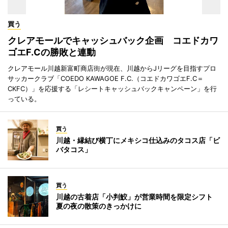
買う
クレアモールでキャッシュバック企画 コエドカワ
ゴエF.Cの勝敗と連動
クレアモール川越新富町商店街が現在、川越からJリーグを目指すプロ
サッカークラブ「COEDO KAWAGOE F.C.（コエドカワゴエF.C＝
CKFC）」を応援する「レシートキャッシュバックキャンペーン」を行
っている。
買う
川越・縁結び横丁にメキシコ仕込みのタコス店「ビ
バタコス」
買う
川越の古着店「小判鮫」が営業時間を限定シフト
夏の夜の散策のきっかけに