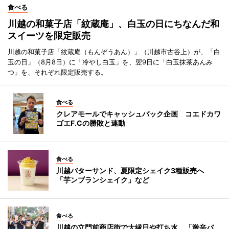
食べる
川越の和菓子店「紋蔵庵」、白玉の日にちなんだ和
スイーツを限定販売
川越の和菓子店「紋蔵庵（もんぞうあん）」（川越市古谷上）が、「白
玉の日」（8月8日）に「冷やし白玉」を、翌9日に「白玉抹茶あんみ
つ」を、それぞれ限定販売する。
食べる
クレアモールでキャッシュバック企画 コエドカワ
ゴエF.Cの勝敗と連動
食べる
川越バターサンド、夏限定シェイク3種販売へ
「芋ンブランシェイク」など
食べる
川越の立門前商店街で大縁日や打ち水 「激辛バ