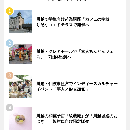
川越で学生向け起業講座「カフェの学校」
りそなコエドテラスで開催へ
川越・クレアモールで「素人ちんどんフェ
ス」 7団体出演へ
川越・仙波東照宮でインディーズカルチャー
イベント「芋人／IMoZINE」
川越の和菓子店「紋蔵庵」が「川越城姫のお
はぎ」 彼岸に向け限定販売