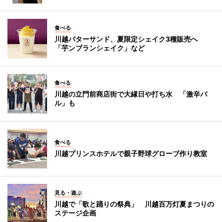
食べる
川越バターサンド、夏限定シェイク3種販売へ
「芋ンブランシェイク」など
食べる
川越の立門前商店街で大縁日や打ち水 「激辛バ
ル」も
食べる
川越プリンスホテルで親子野球グローブ作り教室
見る・遊ぶ
川越で「歌と踊りの祭典」 川越百万灯夏まつりの
ステージ企画