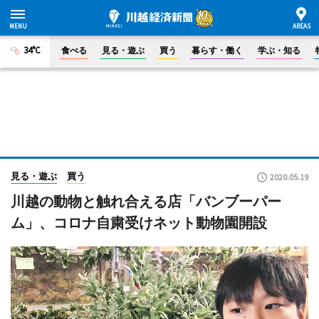
34°C
食べる
見る・遊ぶ
買う
暮らす・働く
学ぶ・知る
見る・遊ぶ
買う
2020.05.19
川越の動物と触れ合える店「バンブーパー
ム」、コロナ自粛受けネット動物園開設