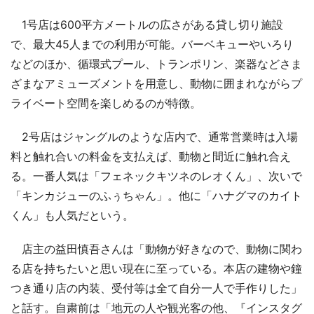
1号店は600平方メートルの広さがある貸し切り施設
で、最大45人までの利用が可能。バーベキューやいろり
などのほか、循環式プール、トランポリン、楽器などさま
ざまなアミューズメントを用意し、動物に囲まれながらプ
ライベート空間を楽しめるのが特徴。
2号店はジャングルのような店内で、通常営業時は入場
料と触れ合いの料金を支払えば、動物と間近に触れ合え
る。一番人気は「フェネックキツネのレオくん」、次いで
「キンカジューのふぅちゃん」。他に「ハナグマのカイト
くん」も人気だという。
店主の益田慎吾さんは「動物が好きなので、動物に関わ
る店を持ちたいと思い現在に至っている。本店の建物や鐘
つき通り店の内装、受付等は全て自分一人で手作りした」
と話す。自粛前は「地元の人や観光客の他、『インスタグ