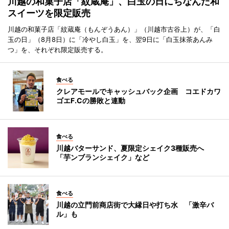
川越の和菓子店「紋蔵庵」、白玉の日にちなんだ和
スイーツを限定販売
川越の和菓子店「紋蔵庵（もんぞうあん）」（川越市古谷上）が、「白
玉の日」（8月8日）に「冷やし白玉」を、翌9日に「白玉抹茶あんみ
つ」を、それぞれ限定販売する。
食べる
クレアモールでキャッシュバック企画 コエドカワ
ゴエF.Cの勝敗と連動
食べる
川越バターサンド、夏限定シェイク3種販売へ
「芋ンブランシェイク」など
食べる
川越の立門前商店街で大縁日や打ち水 「激辛バ
ル」も