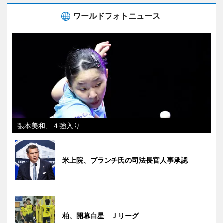
ワールドフォトニュース
張本美和、４強入り
米上院、ブランチ氏の司法長官人事承認
柏、開幕白星 Ｊリーグ