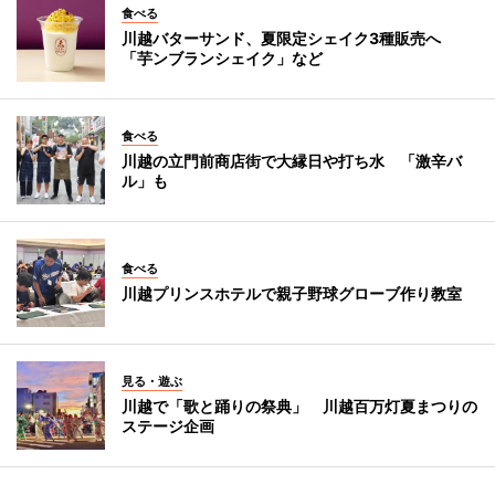
食べる
川越バターサンド、夏限定シェイク3種販売へ
「芋ンブランシェイク」など
食べる
川越の立門前商店街で大縁日や打ち水 「激辛バ
ル」も
食べる
川越プリンスホテルで親子野球グローブ作り教室
見る・遊ぶ
川越で「歌と踊りの祭典」 川越百万灯夏まつりの
ステージ企画