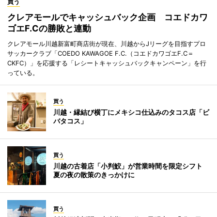
買う
クレアモールでキャッシュバック企画 コエドカワ
ゴエF.Cの勝敗と連動
クレアモール川越新富町商店街が現在、川越からJリーグを目指すプロ
サッカークラブ「COEDO KAWAGOE F.C.（コエドカワゴエF.C＝
CKFC）」を応援する「レシートキャッシュバックキャンペーン」を行
っている。
買う
川越・縁結び横丁にメキシコ仕込みのタコス店「ビ
バタコス」
買う
川越の古着店「小判鮫」が営業時間を限定シフト
夏の夜の散策のきっかけに
買う