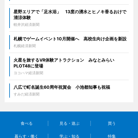
星野エリアで「足水浴」 13度の湧水とヒノキ香るおけで
清涼体験
軽井沢経済新聞
札幌でゲームイベント10月開催へ 高校生向け企画を新設
札幌経済新聞
火星を旅するVR体験アトラクション みなとみらい
PLOT48に登場
ヨコハマ経済新聞
八広で町名誕生60周年祝賀会 小池都知事も祝福
すみだ経済新聞
食べる
見る・遊ぶ
買う
暮らす・働く
学ぶ・知る
特集