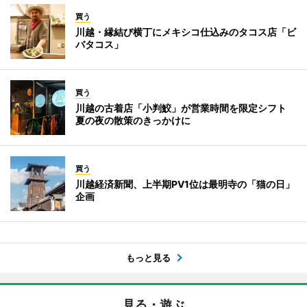
買う
川越・縁結び横丁にメキシコ仕込みのタコス店「ビ
バタコス」
買う
川越の古着店「小判鮫」が営業時間を限定シフト
夏の夜の散策のきっかけに
買う
川越経済新聞、上半期PV1位は最明寺の「猫の日」
企画
もっと見る
見る・遊ぶ