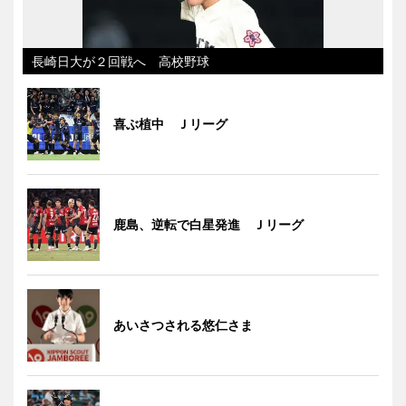
長崎日大が２回戦へ 高校野球
喜ぶ植中 Ｊリーグ
鹿島、逆転で白星発進 Ｊリーグ
あいさつされる悠仁さま