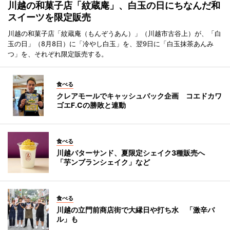
川越の和菓子店「紋蔵庵」、白玉の日にちなんだ和
スイーツを限定販売
川越の和菓子店「紋蔵庵（もんぞうあん）」（川越市古谷上）が、「白
玉の日」（8月8日）に「冷やし白玉」を、翌9日に「白玉抹茶あんみ
つ」を、それぞれ限定販売する。
食べる
クレアモールでキャッシュバック企画 コエドカワ
ゴエF.Cの勝敗と連動
食べる
川越バターサンド、夏限定シェイク3種販売へ
「芋ンブランシェイク」など
食べる
川越の立門前商店街で大縁日や打ち水 「激辛バ
ル」も