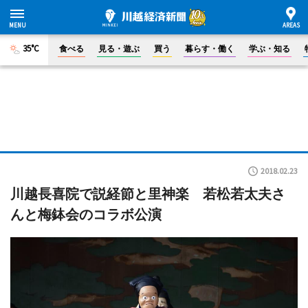
35°C
食べる
見る・遊ぶ
買う
暮らす・働く
学ぶ・知る
2018.02.23
川越長喜院で説経節と里神楽 若松若太夫さ
んと梅鉢会のコラボ公演