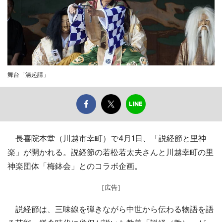
舞台「湯起請」
長喜院本堂（川越市幸町）で4月1日、「説経節と里神
楽」が開かれる。説経節の若松若太夫さんと川越幸町の里
神楽団体「梅鉢会」とのコラボ企画。
［広告］
説経節は、三味線を弾きながら中世から伝わる物語を語