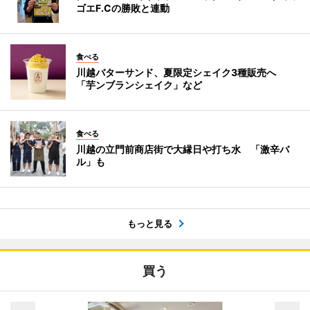
ゴエF.Cの勝敗と連動
食べる
川越バターサンド、夏限定シェイク3種販売へ
「芋ンブランシェイク」など
食べる
川越の立門前商店街で大縁日や打ち水 「激辛バ
ル」も
もっと見る
買う