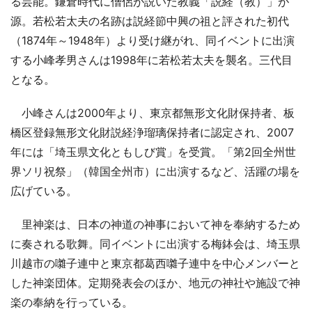
る芸能。鎌倉時代に僧侶が説いた教義「説経（教）」が
源。若松若太夫の名跡は説経節中興の祖と評された初代
（1874年～1948年）より受け継がれ、同イベントに出演
する小峰孝男さんは1998年に若松若太夫を襲名。三代目
となる。
小峰さんは2000年より、東京都無形文化財保持者、板
橋区登録無形文化財説経浄瑠璃保持者に認定され、2007
年には「埼玉県文化ともしび賞」を受賞。「第2回全州世
界ソリ祝祭」（韓国全州市）に出演するなど、活躍の場を
広げている。
里神楽は、日本の神道の神事において神を奉納するため
に奏される歌舞。同イベントに出演する梅鉢会は、埼玉県
川越市の囃子連中と東京都葛西囃子連中を中心メンバーと
した神楽団体。定期発表会のほか、地元の神社や施設で神
楽の奉納を行っている。