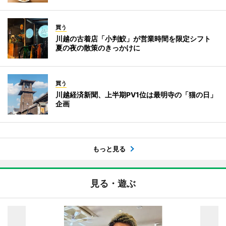
買う
川越の古着店「小判鮫」が営業時間を限定シフト
夏の夜の散策のきっかけに
買う
川越経済新聞、上半期PV1位は最明寺の「猫の日」
企画
もっと見る
見る・遊ぶ