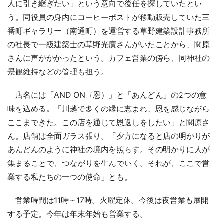
人に引き継ぎたい」という意向で後任を探していたとい
う。同役員の身内にコーヒーポストが移動販売していた三
番町ギャラリー（南通町）を運営する草野建築設計事務所
の社長で一級建築士の草野光廣さんがいたことから、関原
さんに声がかかったという。カフェ営業の傍ら、同神社の
景観維持などの管理も担う。
店名には「AND ON（恩）」と「あんどん」の2つの意
味を込める。「川越で多くの縁に恵まれ、恩を感じながら
ここまできた。この店を通じて恩返しをしたい」と関原さ
ん。店舗は全面ガラス張り。「夕方になると店の明かりが
あんどんのように神社の境内を照らす。その明かりに人が
集まることで、つながりを生んでいく。それが、ここで営
業する私たちの一つの使命」とも。
営業時間は11時～17時。火曜定休。今後は夜営業も展開
する予定。今年は年末年始も営業する。