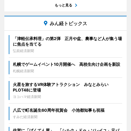
もっと見る
みん経トピックス
「津軽伝承料理」の第2弾 正月や盆、農事など人が集う場
に焦点を当てる
弘前経済新聞
札幌でゲームイベント10月開催へ 高校生向け企画を新設
札幌経済新聞
火星を旅するVR体験アトラクション みなとみらい
PLOT48に登場
ヨコハマ経済新聞
八広で町名誕生60周年祝賀会 小池都知事も祝福
すみだ経済新聞
佐賀に「ばくてん屋」 「シルク・ドゥ・ソレイユ」元パ