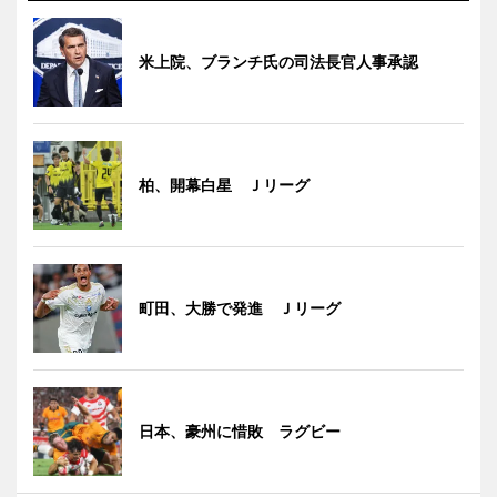
米上院、ブランチ氏の司法長官人事承認
柏、開幕白星 Ｊリーグ
町田、大勝で発進 Ｊリーグ
日本、豪州に惜敗 ラグビー