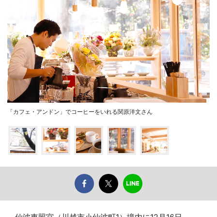
「カフェ・アンドン」でコーヒーをいれる関原洋文さん
仙波東照宮（川越市小仙波町1）境内に12月16日、