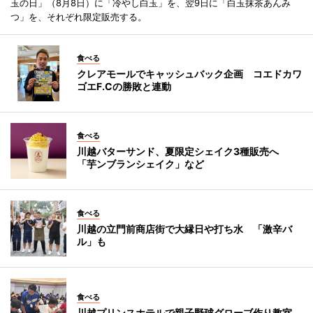
玉の日」（8月8日）に「冷やし白玉」を、翌9日に「白玉抹茶あんみ
つ」を、それぞれ限定販売する。
食べる
クレアモールでキャッシュバック企画 コエドカワ
ゴエF.Cの勝敗と連動
食べる
川越バターサンド、夏限定シェイク3種販売へ
「芋ンブランシェイク」など
食べる
川越の立門前商店街で大縁日や打ち水 「激辛バ
ル」も
食べる
川越プリンスホテルで親子野球グローブ作り教室