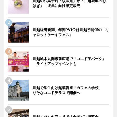
川越の和菓子店「紋蔵庵」が「川越城姫のお
はぎ」 彼岸に向け限定販売
川越経済新聞、年間PV1位は川越初開催の「キ
ャロットケーキフェス」
川越城本丸御殿前広場で「コエド芋パーク」
ライトアップイベントも
川越で学生向け起業講座「カフェの学校」
りそなコエドテラスで開催へ
川越・ツタヤ南古谷で「全国パン博覧会」