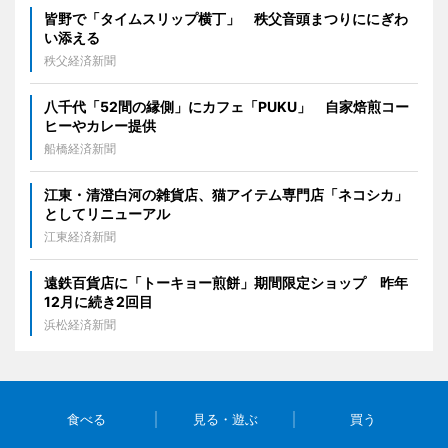
皆野で「タイムスリップ横丁」 秩父音頭まつりににぎわ
い添える
秩父経済新聞
八千代「52間の縁側」にカフェ「PUKU」 自家焙煎コー
ヒーやカレー提供
船橋経済新聞
江東・清澄白河の雑貨店、猫アイテム専門店「ネコシカ」
としてリニューアル
江東経済新聞
遠鉄百貨店に「トーキョー煎餅」期間限定ショップ 昨年
12月に続き2回目
浜松経済新聞
食べる
見る・遊ぶ
買う