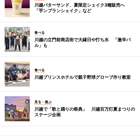
川越バターサンド、夏限定シェイク3種販売へ
「芋ンブランシェイク」など
食べる
川越の立門前商店街で大縁日や打ち水 「激辛バ
ル」も
食べる
川越プリンスホテルで親子野球グローブ作り教室
見る・遊ぶ
川越で「歌と踊りの祭典」 川越百万灯夏まつりの
ステージ企画