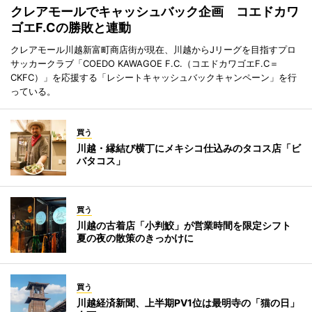
クレアモールでキャッシュバック企画 コエドカワ
ゴエF.Cの勝敗と連動
クレアモール川越新富町商店街が現在、川越からJリーグを目指すプロ
サッカークラブ「COEDO KAWAGOE F.C.（コエドカワゴエF.C＝
CKFC）」を応援する「レシートキャッシュバックキャンペーン」を行
っている。
買う
川越・縁結び横丁にメキシコ仕込みのタコス店「ビ
バタコス」
買う
川越の古着店「小判鮫」が営業時間を限定シフト
夏の夜の散策のきっかけに
買う
川越経済新聞、上半期PV1位は最明寺の「猫の日」