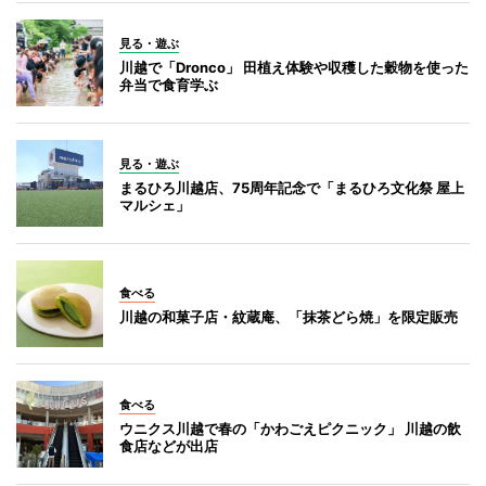
見る・遊ぶ
川越で「Dronco」 田植え体験や収穫した穀物を使った
弁当で食育学ぶ
見る・遊ぶ
まるひろ川越店、75周年記念で「まるひろ文化祭 屋上
マルシェ」
食べる
川越の和菓子店・紋蔵庵、「抹茶どら焼」を限定販売
食べる
ウニクス川越で春の「かわごえピクニック」 川越の飲
食店などが出店