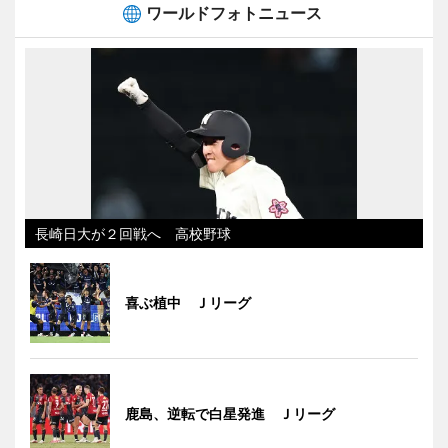
ワールドフォトニュース
長崎日大が２回戦へ 高校野球
喜ぶ植中 Ｊリーグ
鹿島、逆転で白星発進 Ｊリーグ