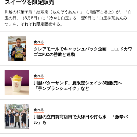
スイーツを限定販売
川越の和菓子店「紋蔵庵（もんぞうあん）」（川越市古谷上）が、「白
玉の日」（8月8日）に「冷やし白玉」を、翌9日に「白玉抹茶あんみ
つ」を、それぞれ限定販売する。
食べる
クレアモールでキャッシュバック企画 コエドカワ
ゴエF.Cの勝敗と連動
食べる
川越バターサンド、夏限定シェイク3種販売へ
「芋ンブランシェイク」など
食べる
川越の立門前商店街で大縁日や打ち水 「激辛バ
ル」も