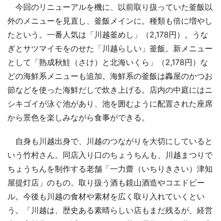
今回のリニューアルを機に、以前取り扱っていた釜飯以
外のメニューを見直し、釜飯メインに。種類も倍に増やし
たという。一番人気は「川越釜めし」（2,178円）。うな
ぎとサツマイモをのせた「川越らしい」釜飯。新メニュー
として「熟成秋鮭（さけ）と北海いくら」（2,178円）な
どの海鮮系メニューも追加。海鮮系の釜飯は轟屋のかつお
節などを使った海鮮だしで炊き上げる。店内の中庭にはニ
シキゴイが泳ぐ池があり、池を囲むように配置された座席
から景色を楽しみながら食事ができる。
自身も川越出身で、川越のつながりを大切にしていると
いう竹村さん。同店入り口のちょうちんも、川越まつりで
ちょうちんを制作する老舗「一力齋（いちりきさい）津知
屋提灯店」のもの。取り扱う酒も鏡山酒造やコエドビー
ル。今後も川越の食材や素材を広く取り入れていくとい
う。「川越は、歴史ある素晴らしい店もまだ残るが、経営