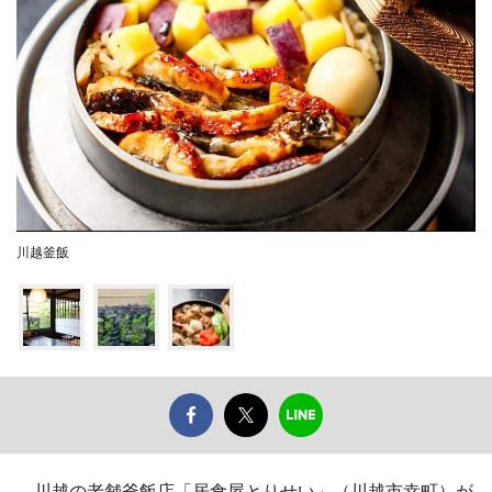
川越釜飯
川越の老舗釜飯店「居食屋とりせい」（川越市幸町）が